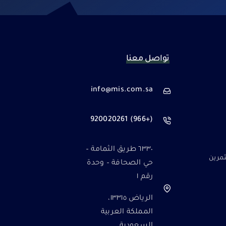
تواصل معنا
info@mis.com.sa
(+966) 920020261
٦٣٣٠ طريق الثمامة –
مرين
حي الصحافة – وحدة
رقم ١
الرياض ١٣٣١٥،
المملكة العربية