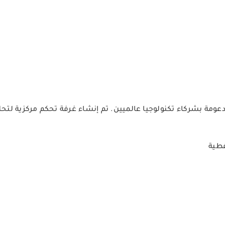
قات مدعومة بشركاء تكنولوجيا عالميين. تم إنشاء غرفة تحكم مركزية لت
فطية