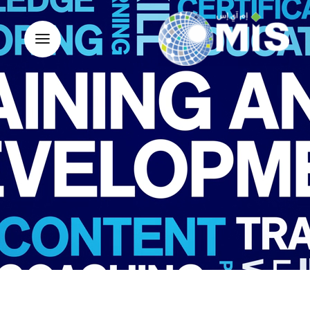
Ski
t
conten