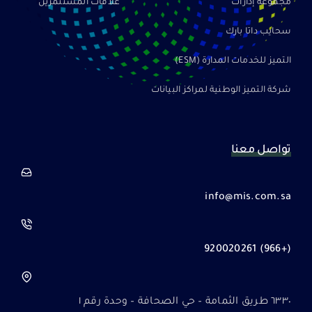
مجموعة إدارات
علاقات المستثمرين
سحايب داتا بارك
التميز للخدمات المدارة (ESM)
شركة التميز الوطنية لمراكز البيانات
تواصل معنا
info@mis.com.sa
(+966) 920020261
٦٣٣٠ طريق الثمامة – حي الصحافة – وحدة رقم ١